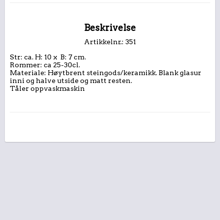
Beskrivelse
Artikkelnr.: 351
Str: ca. H: 10 x  B: 7 cm.   

Rommer: ca 25-30cl. 

Materiale: Høytbrent steingods/keramikk. Blank glasur 
inni og halve utside og matt resten.  

Tåler oppvaskmaskin 