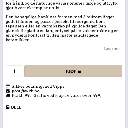
for hånd, og de naturlige variasjonene i farge og uttrykk
gjør hvert eksemplar unikt.
Den behagelige, hankløse formen med 3 hulrom ligger
godt i hånden og passer perfekt til morgenkaffen,
tepausen eller en varm kakao på kjølige dager. Den
glansfulle gladuren fanger lyset på en vakker måte og er
en nydelig kontrast til den matte sandfargede
keramikken.
Les mer...
KJØP
Sikker betaling med Vipps
post@wkb.no
Frakt: 99,- Gratis ved kjøp av varer over 499,-
DELE