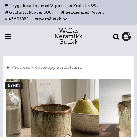
Trygg betaling med Vipps
Frakt kr: 99,-
Gratis frakt over 500,-
Sendes med Posten
45603883
post@wkb.no
Wallas
0
Keramikk
Butikk
Servise
Kosekopp Sandstrand
NYHET